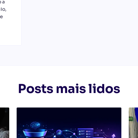
o a
io,
 e
Posts mais lidos