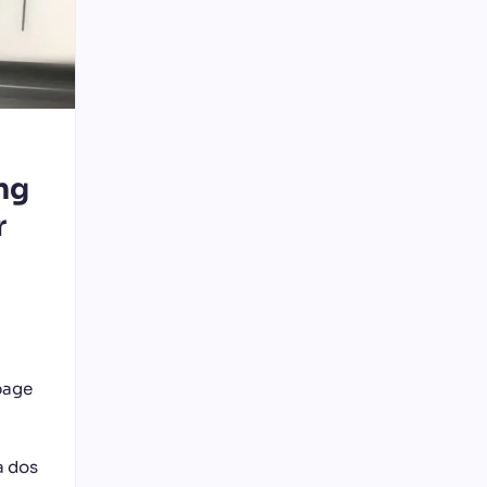
ng
r
page
a dos