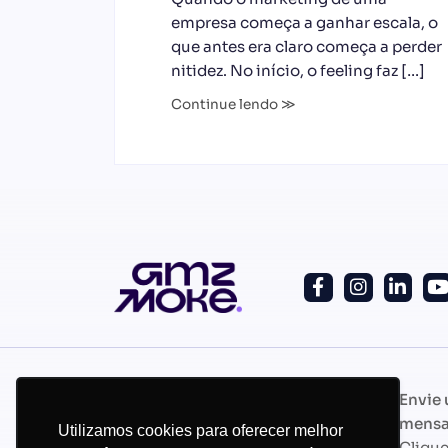
empresa começa a ganhar escala, o
que antes era claro começa a perder
nitidez. No início, o feeling faz […]
Continue lendo ≫
Whatsapp
Envie
+55 (11) 97172-7219
mens
Utilizamos cookies para oferecer melhor
Clique