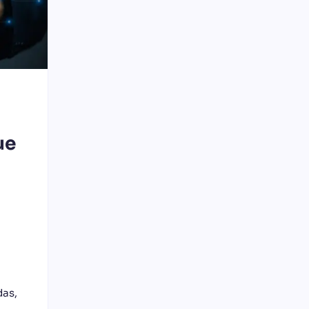
ue
as,