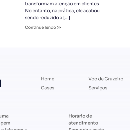
transformam atenção em clientes.
No entanto, na prática, ele acabou
sendo reduzido a […]
Continue lendo ≫
Home
Voo de Cruzeiro
Cases
Serviços
 uma
Horário de
agem
atendimento
 e fale com a
Segunda a sexta-