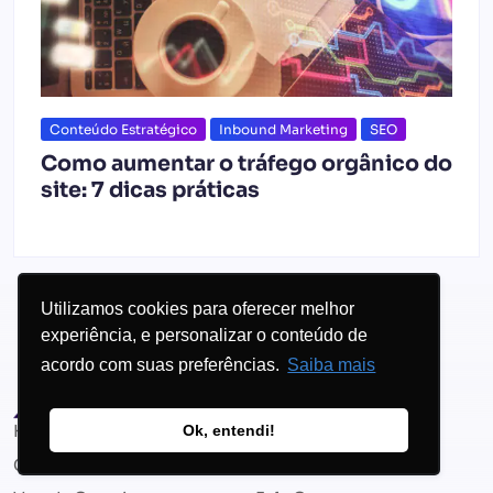
Conteúdo Estratégico
Inbound Marketing
SEO
Como aumentar o tráfego orgânico do
site: 7 dicas práticas
Utilizamos cookies para oferecer melhor
experiência, e personalizar o conteúdo de
acordo com suas preferências.
Saiba mais
Home
Sobre nós
Ok, entendi!
Cases
Blog