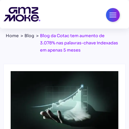
Home
Blog
Blog da Cotac tem aumento de
3.078% nas palavras-chave indexadas
em apenas 5 meses